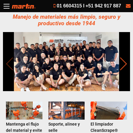
01 6604315 I +51 942 917 887
Manejo de materiales más limpio, seguro y
productivo desde 1944
Mantenga el flujo
Soporte, alinee y
El limpiador
del material y evite
selle
CleanScrape®