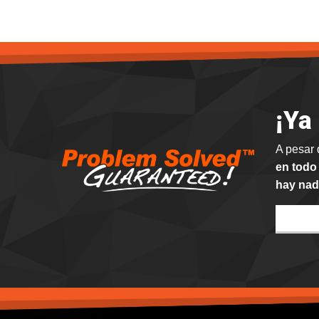
¡Ya
A pesar 
en todo
hay nad