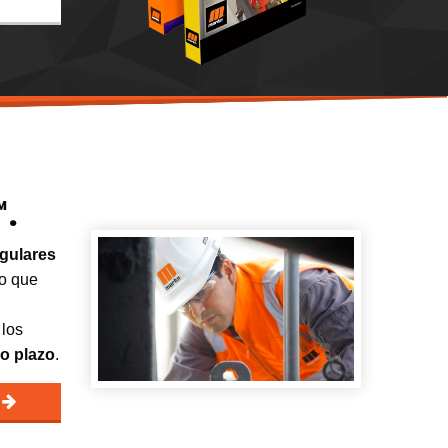
™.
gulares
do que
 los
go plazo
.