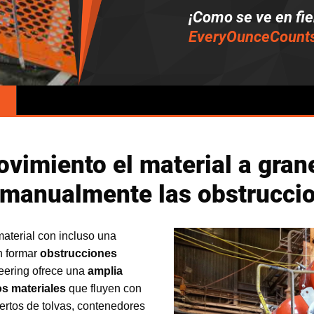
¡Como se ve en fie
EveryOunceCount
vimiento el material a grane
 manualmente las obstrucci
aterial con incluso una
n formar
obstrucciones
neering ofrece una
amplia
s materiales
que fluyen con
uertos de tolvas, contenedores