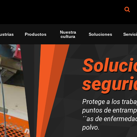
Nuestra
ustrias
Productos
Soluciones
Servic
cultura
Soluci
seguri
Protege a los trab
puntos de entrampe
´´as de enfermedad
polvo.