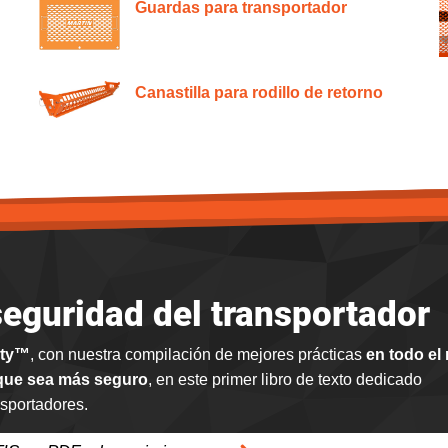
Guardas para transportador
Canastilla para rodillo de retorno
seguridad del transportador
ety™
, con nuestra compilación de mejores prácticas
en todo el
 que sea más seguro
, en este primer libro de texto dedicado
nsportadores.