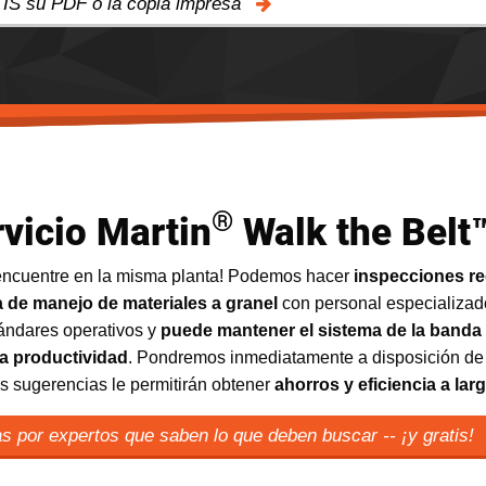
TIS su PDF o la copia impresa
®
vicio Martin
Walk the Belt
encuentre en la misma planta! Podemos hacer
inspecciones re
 de manejo de materiales a granel
con personal especializa
tándares operativos y
puede mantener el sistema de la banda
a productividad
. Pondremos inmediatamente a disposición de
ras sugerencias le permitirán obtener
ahorros y eficiencia a lar
 por expertos que saben lo que deben buscar -- ¡y gratis!