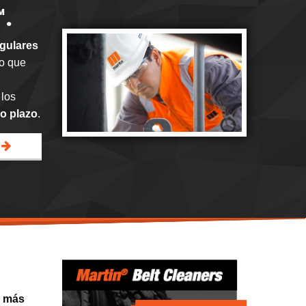
™.
gulares
do que
 los
go plazo
.
, más