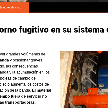
Estudios de caso
etorno fugitivo en su sistema
over grandes volúmenes de
banda
y ocasionar graves
do, las consecuencias
banda y la acumulación en los
s poleas de cambio de
no solo aumenta los costos de
eación de la banda.
El material
iempo fuera de servicio no
as transportadoras
.