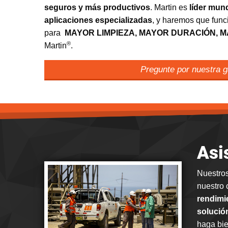
seguros y más productivos
. Martin es
líder mund
aplicaciones especializadas
, y haremos que funci
para
MAYOR LIMPIEZA, MAYOR DURACIÓN, 
®
Martin
.
Pregunte por nuestra ga
Asi
Nuestro
nuestro 
rendimie
solució
haga bie