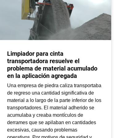
Limpiador para cinta
Lo
transportadora resuelve el
el
problema de material acumulado
ad
en la aplicación agregada
te
Una empresa de piedra caliza transportaba
Una
de regreso una cantidad significativa de
UU.
material a lo largo de la parte inferior de los
ten
transportadores. El material adherido se
adh
acumulaba y creaba montículos de
ubi
derrames que se apilaban en cantidades
cli
excesivas, causando problemas
tra
operativos. Por motivos de seguridad y
cap