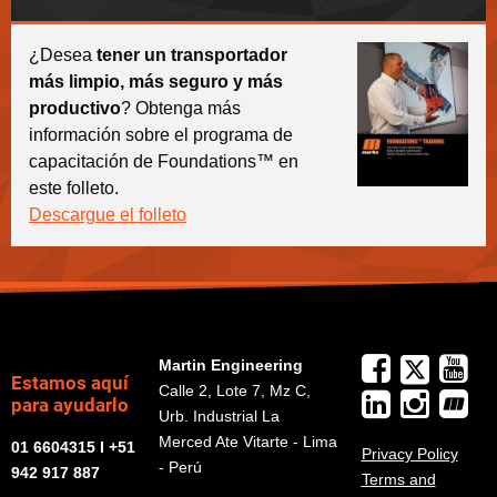
¿Desea
tener un transportador
más limpio, más seguro y más
productivo
? Obtenga más
información sobre el programa de
capacitación de Foundations™ en
este folleto.
Descargue el folleto
Martin Engineering
Estamos aquí
Calle 2, Lote 7, Mz C,
para ayudarlo
Urb. Industrial La
Merced Ate Vitarte - Lima
01 6604315 I +51
Privacy Policy
- Perú
942 917 887
Terms and