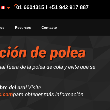
01 6604315 I +51 942 917 887
ios
Recursos
Contacto
ción de polea
l fuera de la polea de cola y evite que se
bre del oro!
Visite
s.com
para obtener más información.