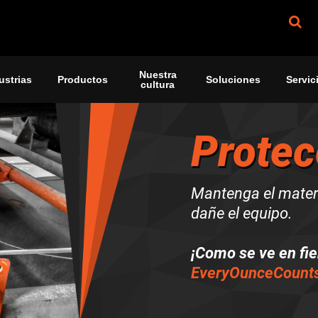
Nuestra
ustrias
Productos
Soluciones
Servic
cultura
Protec
Mantenga el materia
dañe el equipo.
¡Como se ve en fie
EveryOunceCount