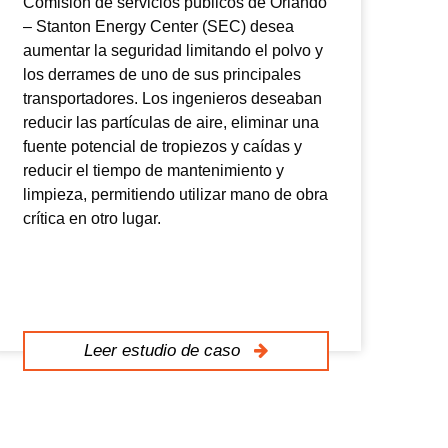
Comisión de servicios públicos de Orlando
En 
– Stanton Energy Center (SEC) desea
fer
aumentar la seguridad limitando el polvo y
tub
los derrames de uno de sus principales
tra
transportadores. Los ingenieros deseaban
El 
reducir las partículas de aire, eliminar una
adh
fuente potencial de tropiezos y caídas y
acu
reducir el tiempo de mantenimiento y
el 
limpieza, permitiendo utilizar mano de obra
man
crítica en otro lugar.
al 
un 
car
Leer estudio de caso