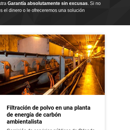
stra
Garantía absolutamente sin excusas
. Si no
 el dinero o le ofreceremos una solución
Filtración de polvo en una planta
Lo
de energía de carbón
ra
ambientalista
em