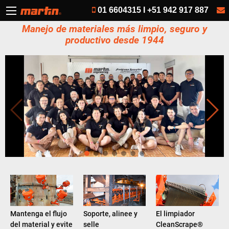
01 6604315 I +51 942 917 887
Manejo de materiales más limpio, seguro y
productivo desde 1944
Mantenga el flujo
Soporte, alinee y
El limpiador
del material y evite
selle
CleanScrape®