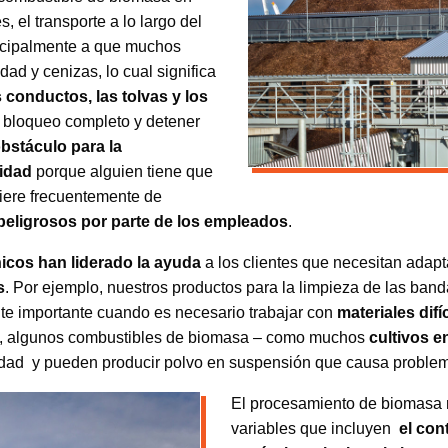
, el transporte a lo largo del
incipalmente a que muchos
ad y cenizas, lo cual significa
 conductos, las tolvas y los
n bloqueo completo y detener
bstáculo para la
idad
porque alguien tiene que
uiere frecuentemente de
 peligrosos por parte de los empleados
.
nicos han liderado la ayuda
a los clientes que necesitan adap
s
. Por ejemplo, nuestros productos para la limpieza de las ba
te importante cuando es necesario trabajar con
materiales dif
o, algunos combustibles de biomasa – como muchos
cultivos e
ad y pueden producir polvo en suspensión que causa problem
El procesamiento de biomasa r
variables que incluyen
el con