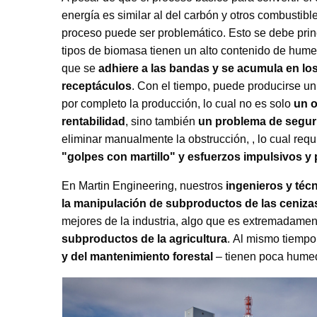
energía es similar al del carbón y otros combustibles
proceso puede ser problemático. Esto se debe pr
tipos de biomasa tienen un alto contenido de humed
que se
adhiere a las bandas y se acumula en los
receptáculos
. Con el tiempo, puede producirse u
por completo la producción, lo cual no es solo
un o
rentabilidad
, sino también
un problema de segur
eliminar manualmente la obstrucción, , lo cual req
"golpes con martillo" y esfuerzos impulsivos y
En Martin Engineering, nuestros
ingenieros y téc
la manipulación de subproductos de las ceniza
mejores de la industria, algo que es extremadamen
subproductos de la agricultura
. Al mismo tiemp
y del mantenimiento forestal
– tienen poca humed