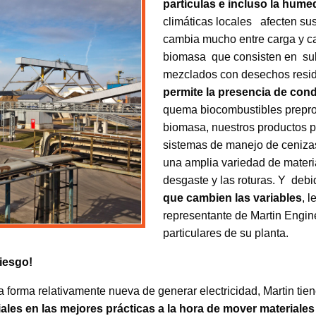
partículas e incluso la hum
climáticas locales
afecten sus
cambia mucho entre carga y c
biomasa que consisten en su
mezclados con desechos reside
permite la presencia de con
quema biocombustibles prepro
biomasa, nuestros productos pe
sistemas de manejo de cenizas
una amplia variedad de materi
desgaste y las roturas. Y deb
que cambien las variables
, 
representante de Martin Engin
particulares de su planta.
iesgo!
forma relativamente nueva de generar electricidad, Martin tiene
es en las mejores prácticas a la hora de mover materiales