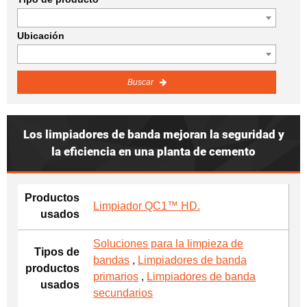
Ubicación
Buscar
Los limpiadores de banda mejoran la seguridad y
la eficiencia en una planta de cemento
Productos
Limpiador QC1™ HD.
usados
Soluciones para la limpieza de
Tipos de
bandas
,
Limpiadores de banda
productos
primarios
,
Limpiadores de banda
usados
secundarios