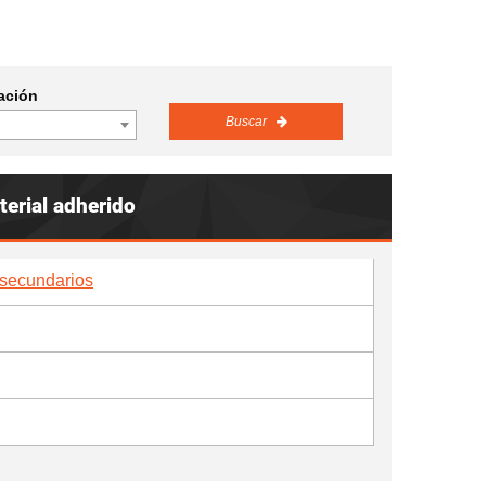
ación
Buscar
erial adherido
 secundarios