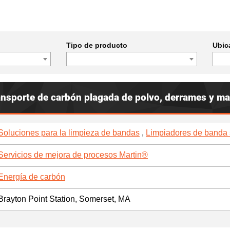
Tipo de producto
Ubic
ansporte de carbón plagada de polvo, derrames y mat
Soluciones para la limpieza de bandas
,
Limpiadores de banda
Servicios de mejora de procesos Martin®
Energía de carbón
Brayton Point Station, Somerset, MA