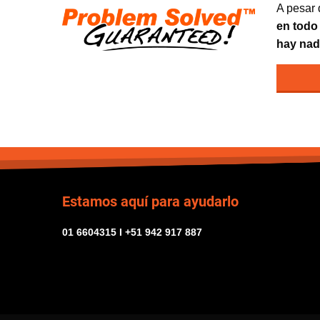
A pesar 
en todo
hay nad
Estamos aquí para ayudarlo
01 6604315 I +51 942 917 887