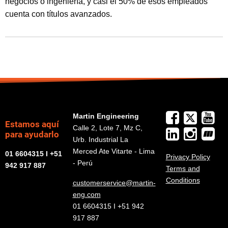
negocios o ingeniería, y casi el 50% de esos empleados
cuenta con títulos avanzados.
Martin Engineering
Estamos aquí
Calle 2, Lote 7, Mz C,
para ayudarlo
Urb. Industrial La
Merced Ate Vitarte - Lima
01 6604315 I +51
Privacy Policy
- Perú
942 917 887
Terms and
Conditions
customerservice@martin-
eng.com
01 6604315 I +51 942
917 887