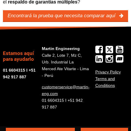
el
respaldo de garantías múltiples
?
Encontrará la prueba que necesita comparar aquí
Martin Engineering
Estamos aquí
Calle 2, Lote 7, Mz C,
para ayudarlo
Urb. Industrial La
Merced Ate Vitarte - Lima
01 6604315 I +51
Privacy Policy
- Perú
942 917 887
Terms and
Conditions
customerservice@martin-
eng.com
01 6604315 I +51 942
917 887