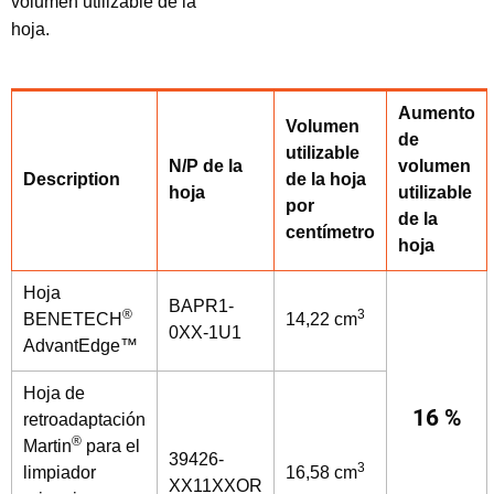
volumen utilizable de la
hoja.
Aumento
Volumen
de
utilizable
N/P de la
volumen
Description
de la hoja
hoja
utilizable
por
de la
centímetro
hoja
Hoja
BAPR1-
®
3
BENETECH
14,22 cm
0XX-1U1
AdvantEdge™
Hoja de
16 %
retroadaptación
®
Martin
para el
39426-
3
limpiador
16,58 cm
XX11XXOR