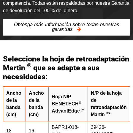
competencia. Todas están respaldadas por nuestra Garantía
de devolución del 100 % del dinero.
Obtenga más información sobre todas nuestras
garantías
Seleccione la hoja de retroadaptación
®
Martin
que se adapte a sus
necesidades:
Ancho
Ancho
N/P de la hoja
Hoja N/P
de la
de la
de
®
BENETECH
banda
banda
retroadaptación
AdvantEdge™
®
(cm)
(cm)
Martin
*
BAPR1-018-
39426-
18
16