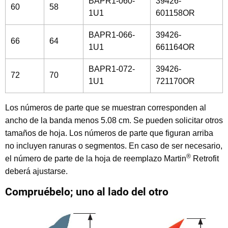
BAPR1-060-
39426-
60
58
1U1
601158OR
BAPR1-066-
39426-
66
64
1U1
661164OR
BAPR1-072-
39426-
72
70
1U1
721170OR
Los números de parte que se muestran corresponden al
ancho de la banda menos 5.08 cm. Se pueden solicitar otros
tamaños de hoja. Los números de parte que figuran arriba
no incluyen ranuras o segmentos. En caso de ser necesario,
®
el número de parte de la hoja de reemplazo Martin
Retrofit
deberá ajustarse.
Compruébelo; uno al lado del otro