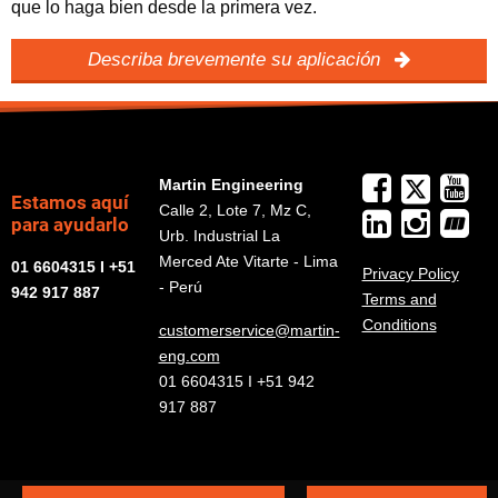
que lo haga bien desde la primera vez.
Describa brevemente su aplicación
Martin Engineering
Estamos aquí
Calle 2, Lote 7, Mz C,
para ayudarlo
Urb. Industrial La
Merced Ate Vitarte - Lima
01 6604315 I +51
Privacy Policy
- Perú
942 917 887
Terms and
Conditions
customerservice@martin-
eng.com
01 6604315 I +51 942
917 887