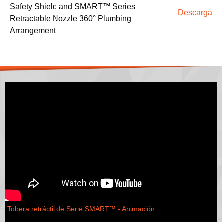
Safety Shield and SMART™ Series
Descarga
Retractable Nozzle 360° Plumbing
Arrangement
Tobera retráctil de Serie SMART™ - Animación