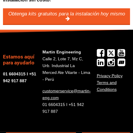
Obtenga kits gratuitos para la instalación hoy mismo
Martin Engineering
Estamos aquí
Calle 2, Lote 7, Mz C,
para ayudarlo
Urb. Industrial La
Merced Ate Vitarte - Lima
01 6604315 I +51
Privacy Policy
- Perú
942 917 887
Terms and
Conditions
customerservice@martin-
eng.com
01 6604315 I +51 942
917 887